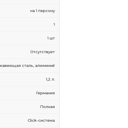
на 1 персону
1
1 шт
Отсутствует
жавеющая сталь, алюминий
1,2 л.
Германия
Полная
Click-система