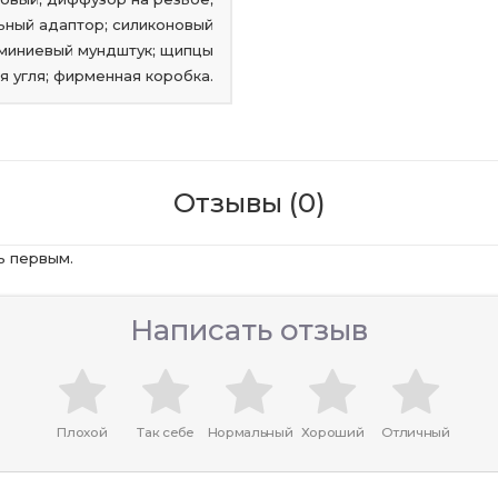
ьный адаптор; силиконовый
юминиевый мундштук; щипцы
я угля; фирменная коробка.
Отзывы (0)
ь первым.
Написать отзыв
Плохой
Так себе
Нормальный
Хороший
Отличный