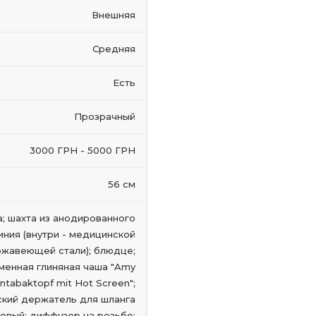
Внешняя
Средняя
Есть
Прозрачный
3000 ГРН - 5000 ГРН
56 см
а; шахта из анодированного
ния (внутри - медицинской
жавеющей стали); блюдце;
менная глиняная чаша "Amy
tabaktopf mit Hot Screen";
кий держатель для шланга
овый; диффузор на резьбе;