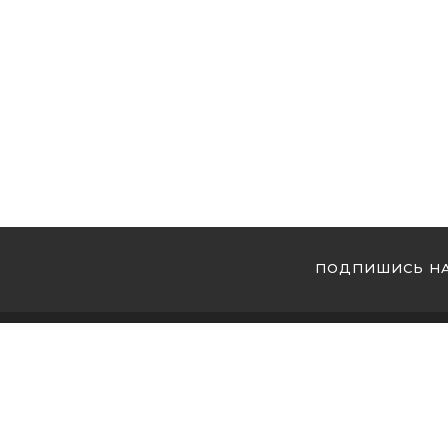
ПОДПИШИСЬ НА
МЫ 
Купи
Купи