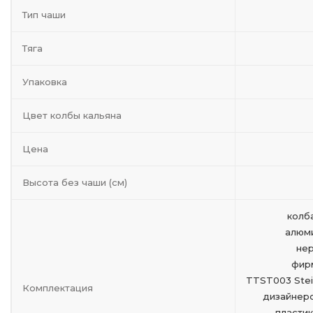
Тип чаши
Тяга
Упаковка
Цвет колбы кальяна
Цена
Высота без чаши (см)
колб
алюми
нер
фир
TTST003 Stein
Комплектация
дизайнерс
пластик