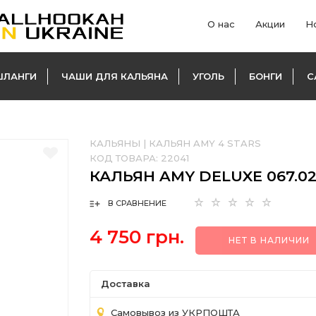
О нас
Акции
Н
ШЛАНГИ
ЧАШИ ДЛЯ КАЛЬЯНА
УГОЛЬ
БОНГИ
С
КАЛЬЯНЫ
|
КАЛЬЯН AMY 4 STARS
КОД ТОВАРА:
22041
КАЛЬЯН AMY DELUXE 067.0
В СРАВНЕНИЕ
4 750 грн.
НЕТ В НАЛИЧИИ
Доставка
Самовывоз из УКРПОШТА