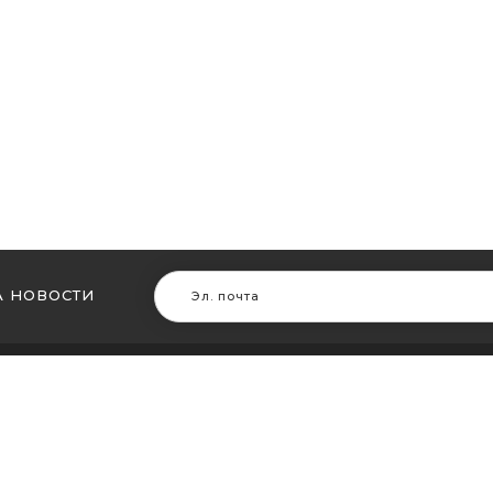
 НОВОСТИ
В ДРУГИХ ГОРОДАХ
МЫ В Д
ть кальян в Житомире
Купить ка
ть кальян в Сумах
Купить к