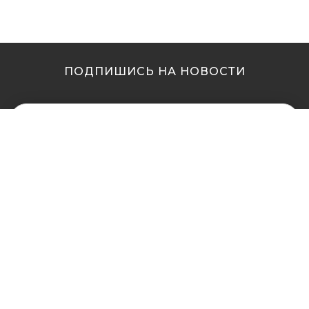
ПОДПИШИСЬ НА НОВОСТИ
МЫ В ДРУГИХ
МЫ В ДРУГИХ
ГОРОДАХ
ГОРОДАХ
Купить кальян в
Купить кальян Львов
Житомире
Купить кальян Одесса
Купить кальян в Сумах
Купить кальян Полтава
Купить кальян Винница