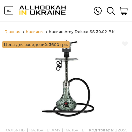
Главная
Кальяны
Кальян Amy Deluxe SS 30.02 BK
Цена для заведений: 3600 грн.
КАЛЬЯНЫ
|
КАЛЬЯНЫ AMY
|
КАЛЬЯНЫ
Код товара:
22055