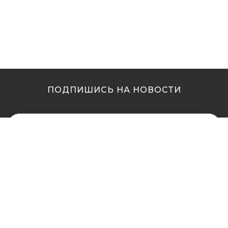
ПОДПИШИСЬ НА НОВОСТИ
МЫ В ДРУГИХ
МЫ В ДРУГИХ
ГОРОДАХ
ГОРОДАХ
Купить кальян в
Купить кальян Львов