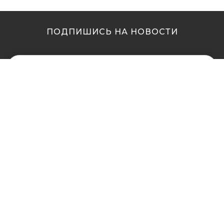
ПОДПИШИСЬ НА НОВОСТИ
МЫ В ДРУГИХ
МЫ В ДРУГИХ
ГОРОДАХ
ГОРОДАХ
Купить кальян в
Купить кальян Львов
Житомире
Купить кальян Одесса
Купить кальян в Сумах
Купить кальян Полтава
Купить кальян Винница
Купить кальян Ровно
Купить кальян Днепр