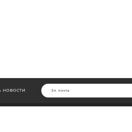
 НОВОСТИ
В ДРУГИХ ГОРОДАХ
МЫ В Д
ть кальян в Житомире
Купить ка