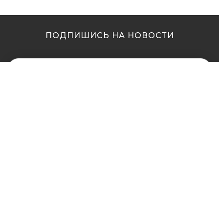
ПОДПИШИСЬ НА НОВОСТИ
МЫ В ДРУГИХ
МЫ В ДРУГИХ
ГОРОДАХ
ГОРОДАХ
Купить кальян в
Купить кальян Львов
Житомире
Купить кальян Одесса
Купить кальян в Сумах
Купить кальян Полтава
Купить кальян Винница
Купить кальян Ровно