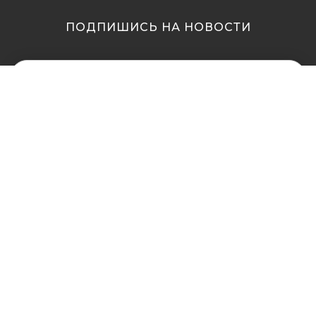
ПОДПИШИСЬ НА НОВОСТИ
МЫ В ДРУГИХ
МЫ В ДРУГИХ
ГОРОДАХ
ГОРОДАХ
Купить кальян в
Купить кальян Львов
Житомире
Купить кальян Одесса
Купить кальян в Сумах
Купить кальян Полтава
Купить кальян Винница
Купить кальян Ровно
Купить кальян Днепр
Купить кальян Харьков
(Днепропетровск)