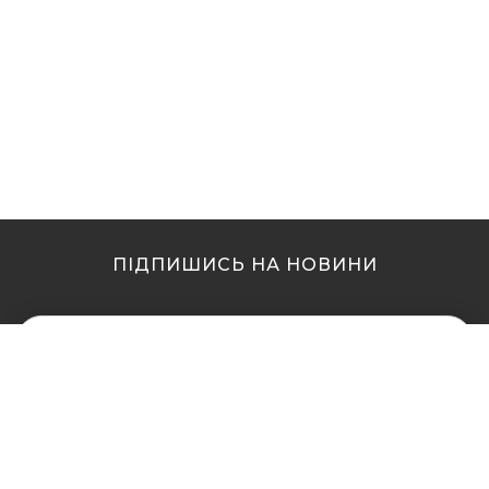
ПІДПИШИСЬ НА НОВИНИ
МИ В ІНШИХ МІСТАХ
МИ В ІНШИХ МІСТАХ