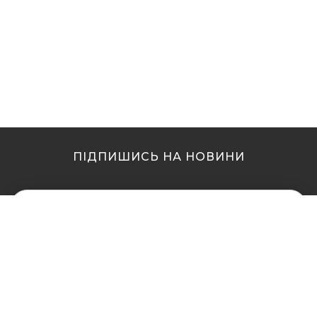
ПІДПИШИСЬ НА НОВИНИ
МИ В ІНШИХ МІСТАХ
МИ В ІНШИХ МІСТАХ
Купити кальян у Житомирі
Купити кальян Львів