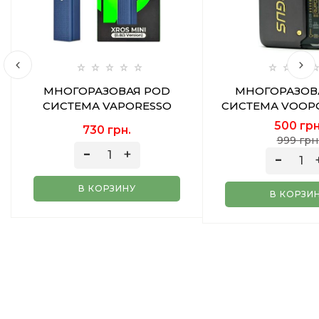
МНОГОРАЗОВАЯ POD
МНОГОРАЗОВ
СИСТЕМА VAPORESSO
СИСТЕМА VOOP
XROS MINI MIDNIGHT BLUE
P1 GUNME
500 грн
730 грн.
2 МЛ
999 грн
В КОРЗИНУ
В КОРЗИ