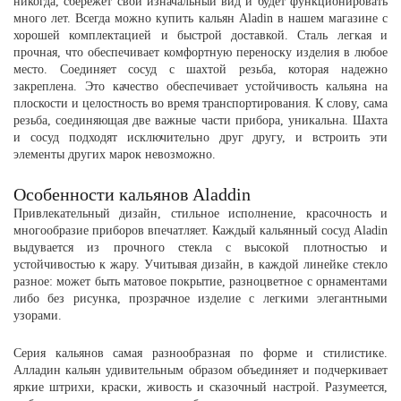
никогда, сбережет свой изначальный вид и будет функционировать
много лет. Всегда можно купить кальян Aladin в нашем магазине с
хорошей комплектацией и быстрой доставкой. Сталь легкая и
прочная, что обеспечивает комфортную переноску изделия в любое
место. Соединяет сосуд с шахтой резьба, которая надежно
закреплена. Это качество обеспечивает устойчивость кальяна на
плоскости и целостность во время транспортирования. К слову, сама
резьба, соединяющая две важные части прибора, уникальна. Шахта
и сосуд подходят исключительно друг другу, и встроить эти
элементы других марок невозможно.
Особенности кальянов Aladdin
Привлекательный дизайн, стильное исполнение, красочность и
многообразие приборов впечатляет. Каждый кальянный сосуд Aladin
выдувается из прочного стекла с высокой плотностью и
устойчивостью к жару. Учитывая дизайн, в каждой линейке стекло
разное: может быть матовое покрытие, разноцветное с орнаментами
либо без рисунка, прозрачное изделие с легкими элегантными
узорами.
Серия кальянов самая разнообразная по форме и стилистике.
Алладин кальян удивительным образом объединяет и подчеркивает
яркие штрихи, краски, живость и сказочный настрой. Разумеется,