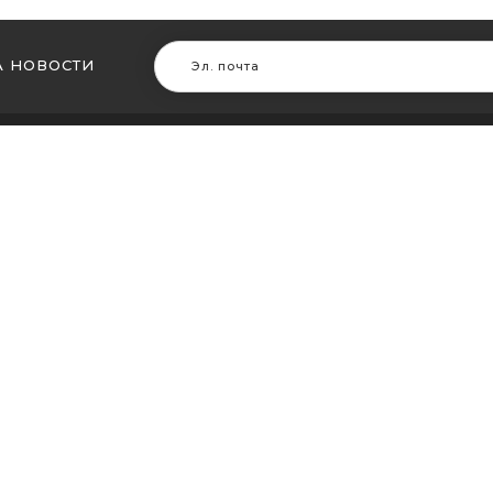
 НОВОСТИ
В ДРУГИХ ГОРОДАХ
МЫ В Д
ть кальян в Житомире
Купить ка
ть кальян в Сумах
Купить к
ть кальян Винница
Купить ка
ть кальян Днепр (Днепропетровск)
Купить ка
ть кальян Запорожье
Купить ка
ть кальян Кременчуг
Купить ка
ть кальян Кривой Рог
Купить ка