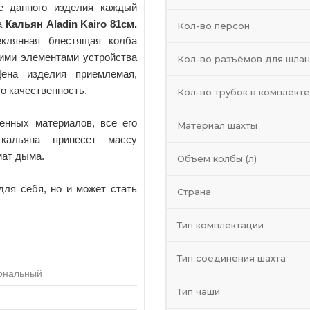
е данного изделия каждый
на
Кальян Aladin Kairo 81см.
Кол-во персон
еклянная блестящая колба
ими элементами устройства
Кол-во разъёмов для шлан
ена изделия приемлемая,
го качественность.
Кол-во трубок в комплекте
енных материалов, все его
Материал шахты
 кальяна принесет массу
мат дыма.
Объем колбы (л)
для себя, но и может стать
Страна
Тип комплектации
Тип соединения шахта
ональный
Тип чаши