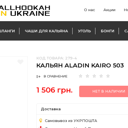
О нас
Акции
Н
ШЛАНГИ
ЧАШИ ДЛЯ КАЛЬЯНА
УГОЛЬ
БОНГИ
С
КОД ТОВАРА:
279-4
КАЛЬЯН ALADIN KAIRO 503
В СРАВНЕНИЕ
1 506 грн.
НЕТ В НАЛИЧИИ
Доставка
Самовывоз из УКРПОШТА