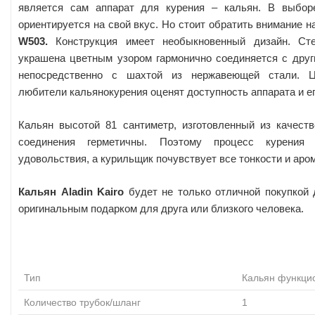
является сам аппарат для курения – кальян. В выбор
ориентируется на свой вкус. Но стоит обратить внимание 
W503.
Конструкция имеет необыкновенный дизайн. Ст
украшена цветным узором гармонично соединяется с друг
непосредственно с шахтой из нержавеющей стали. Ц
любители кальянокурения оценят доступность аппарата и е
Кальян высотой 81 сантиметр, изготовленный из качеств
соединения герметичны. Поэтому процесс курения
удовольствия, а курильщик почувствует все тонкости и аро
Кальян Aladin Kairo
будет не только отличной покупкой 
оригинальным подарком для друга или близкого человека.
Тип
Кальян функци
Количество трубок/шланг
1