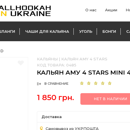
О нас
Акции
Н
ШЛАНГИ
ЧАШИ ДЛЯ КАЛЬЯНА
УГОЛЬ
БОНГИ
С
RD
КАЛЬЯНЫ
|
КАЛЬЯН AMY 4 STARS
КОД ТОВАРА:
0485
КАЛЬЯН AМУ 4 STARS MINI 
В СРАВНЕНИЕ
1 850 грн.
НЕТ В НАЛИЧИИ
Доставка
Самовывоз из УКРПОШТА