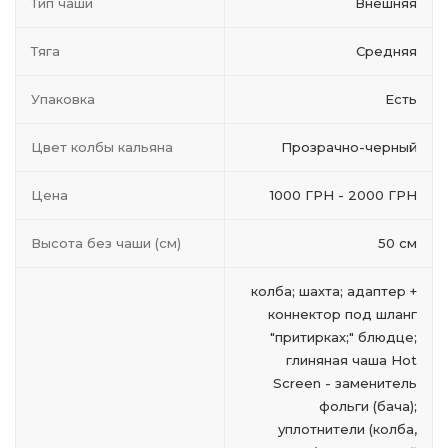
Тип чаши
Внешняя
Тяга
Средняя
Упаковка
Есть
Цвет колбы кальяна
Прозрачно-черный
Цена
1000 ГРН - 2000 ГРН
Высота без чаши (см)
50 см
колба; шахта; адаптер +
коннектор под шланг
"притирках;" блюдце;
глиняная чаша Hot
Screen - заменитель
фольги (бача);
уплотнители (колба,