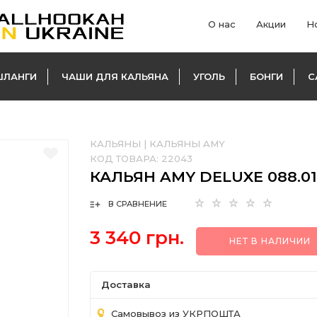
О нас
Акции
Н
ШЛАНГИ
ЧАШИ ДЛЯ КАЛЬЯНА
УГОЛЬ
БОНГИ
С
КАЛЬЯНЫ
|
КАЛЬЯНЫ AMY
КОД ТОВАРА:
22043
КАЛЬЯН AMY DELUXE 088.0
В СРАВНЕНИЕ
3 340 грн.
НЕТ В НАЛИЧИИ
Доставка
Самовывоз из УКРПОШТА