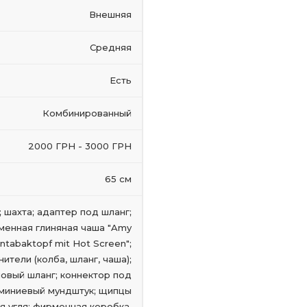
Внешняя
Средняя
Есть
Комбинированный
2000 ГРН - 3000 ГРН
65 см
; шахта; адаптер под шланг;
менная глиняная чаша "Amy
tabaktopf mit Hot Screen";
нители (колба, шланг, чаша);
овый шланг; коннектор под
юминиевый мундштук; щипцы
я угля; фирменная коробка.