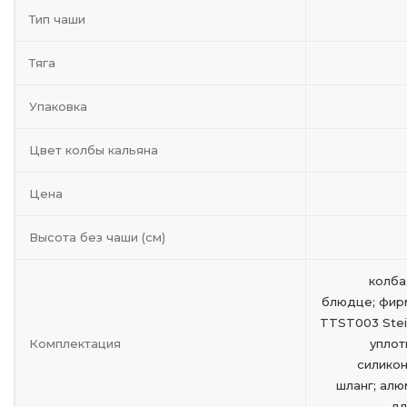
Тип чаши
Тяга
Упаковка
Цвет колбы кальяна
Цена
Высота без чаши (см)
колба
блюдце; фир
TTST003 Stein
Комплектация
уплот
силикон
шланг; ал
дл