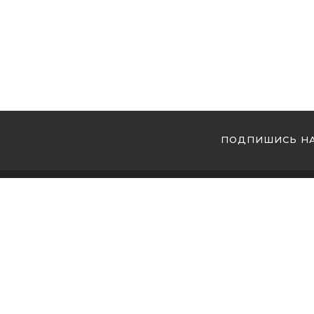
ПОДПИШИСЬ НА
МЫ 
Купи
Купи
Купи
Магазин кальянов №1 в Украине ! Мы накопили
огромный опыт, который позволяет нам отбирать
Купи