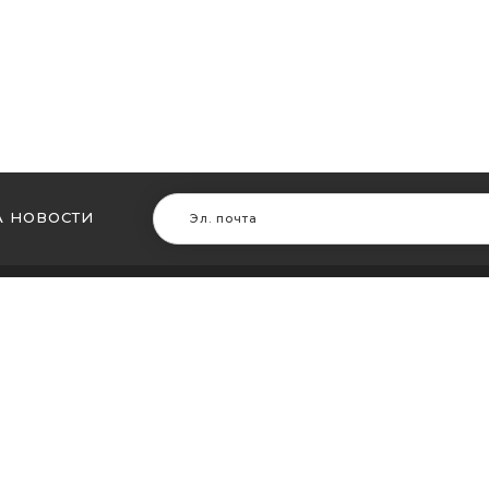
 НОВОСТИ
В ДРУГИХ ГОРОДАХ
МЫ В Д
ть кальян в Житомире
Купить ка
ть кальян в Сумах
Купить к
ть кальян Винница
Купить ка
ть кальян Днепр (Днепропетровск)
Купить ка