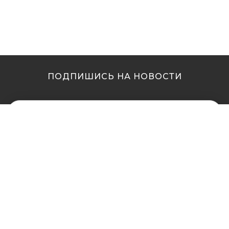
ПОДПИШИСЬ НА НОВОСТИ
МЫ В ДРУГИХ
МЫ В ДРУГИХ
ГОРОДАХ
ГОРОДАХ
Купить кальян в
Купить кальян Львов
Житомире
Купить кальян Одесса