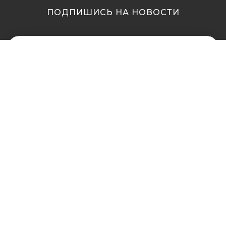
ПОДПИШИСЬ НА НОВОСТИ
МЫ В ДРУГИХ
МЫ В ДРУГИХ
ГОРОДАХ
ГОРОДАХ
Купить кальян в
Купить кальян Львов
Житомире
Купить кальян Одесса
Купить кальян в Сумах
Купить кальян Полтава
Купить кальян Винница
Купить кальян Ровно
Купить кальян Днепр
Купить кальян Харьков
(Днепропетровск)