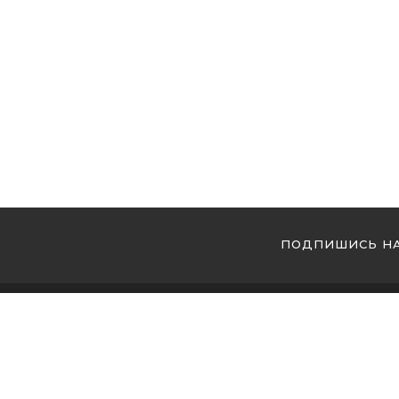
ПОДПИШИСЬ НА
МЫ 
Купи
Купи