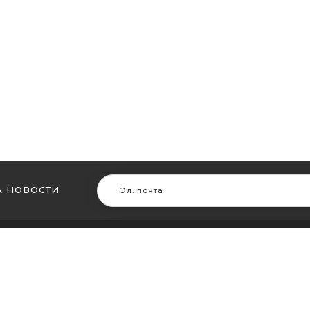
 НОВОСТИ
В ДРУГИХ ГОРОДАХ
МЫ В Д
ть кальян в Житомире
Купить ка
ть кальян в Сумах
Купить к