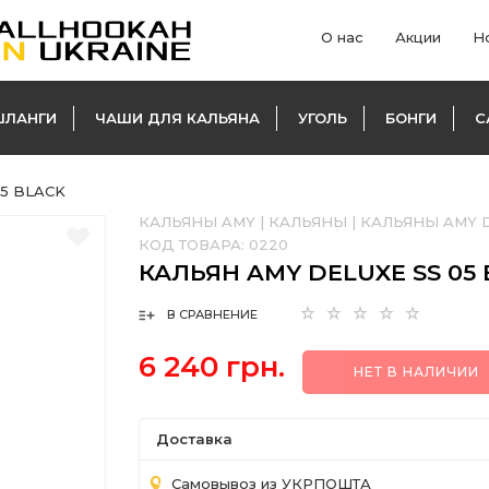
О нас
Акции
Н
ШЛАНГИ
ЧАШИ ДЛЯ КАЛЬЯНА
УГОЛЬ
БОНГИ
С
05 BLACK
КАЛЬЯНЫ AMY
|
КАЛЬЯНЫ
|
КАЛЬЯНЫ AMY D
КОД ТОВАРА:
0220
КАЛЬЯН AMY DELUXE SS 05
В СРАВНЕНИЕ
6 240 грн.
НЕТ В НАЛИЧИИ
Доставка
Самовывоз из УКРПОШТА