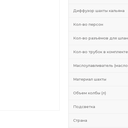
. Это курительное устройство
одного лишнего украшения,
Диффузор шахты кальяна
Steel NEW гармонично будет
овательной компании,
Кол-во персон
 выгодной цене. Не упустите
Кол-во разъёмов для шлан
Кол-во трубок в комплекте
Маслоулавливатель (масло
Материал шахты
Объем колбы (л)
Подсветка
Страна