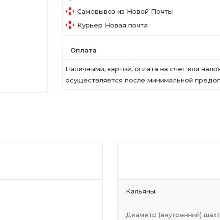
Самовывоз из Новой Почты
Курьер Новая почта
Оплата
Наличными, картой, оплата на счет или на
осуществляется после минимальной предопл
Кальяны
ткими очертаниями. В его
Диаметр (внутренний) шах