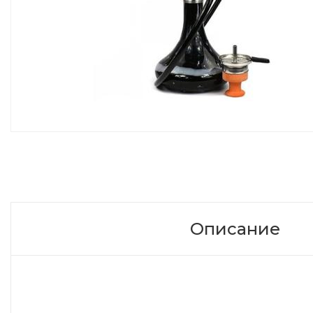
Описание
Кальян
Amy SS 05 Feather Steel NEW
Amy SS 05 Feather Steel NEW
– строгий кальян с резкими и че