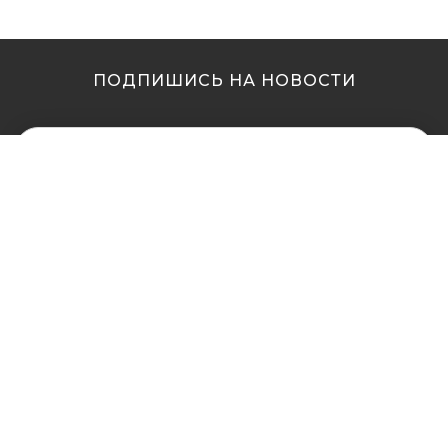
ПОДПИШИСЬ НА НОВОСТИ
МЫ В ДРУГИХ
МЫ В ДРУГИХ
ГОРОДАХ
ГОРОДАХ
Купить кальян в
Купить кальян Львов
Житомире
Купить кальян Одесса
Купить кальян в Сумах
Купить кальян Полтава
Купить кальян Винница
Купить кальян Ровно