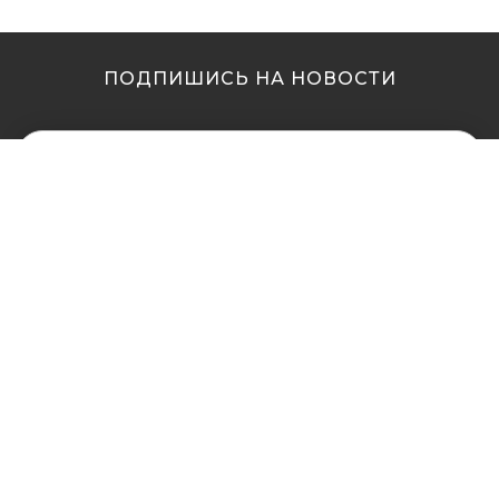
ПОДПИШИСЬ НА НОВОСТИ
МЫ В ДРУГИХ
МЫ В ДРУГИХ
ГОРОДАХ
ГОРОДАХ
Купить кальян в
Купить кальян Львов
Житомире
Купить кальян Одесса
Купить кальян в Сумах
Купить кальян Полтава
Купить кальян Винница
Купить кальян Ровно
Купить кальян Днепр