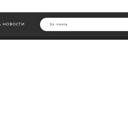
 НОВОСТИ
В ДРУГИХ ГОРОДАХ
МЫ В Д
ть кальян в Житомире
Купить ка
ть кальян в Сумах
Купить к
ть кальян Винница
Купить ка
ть кальян Днепр (Днепропетровск)
Купить ка
ть кальян Запорожье
Купить ка
ть кальян Кременчуг
Купить ка
ть кальян Кривой Рог
Купить ка