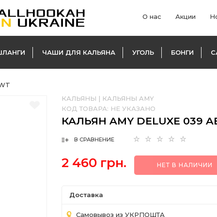
О нас
Акции
Н
ШЛАНГИ
ЧАШИ ДЛЯ КАЛЬЯНА
УГОЛЬ
БОНГИ
С
-WT
КАЛЬЯНЫ
|
КАЛЬЯНЫ AMY
КОД ТОВАРА:
НЕ УКАЗАНО
КАЛЬЯН AMY DELUXE 039 A
В СРАВНЕНИЕ
2 460 грн.
НЕТ В НАЛИЧИИ
Доставка
Самовывоз из УКРПОШТА