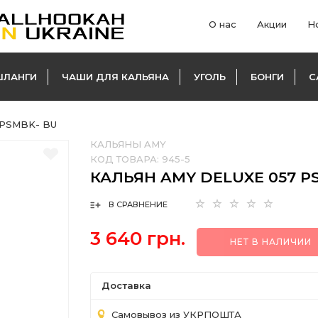
О нас
Акции
Н
ШЛАНГИ
ЧАШИ ДЛЯ КАЛЬЯНА
УГОЛЬ
БОНГИ
С
 PSMBK- BU
КАЛЬЯНЫ AMY
КОД ТОВАРА:
945-5
КАЛЬЯН AMY DELUXE 057 P
В СРАВНЕНИЕ
3 640 грн.
НЕТ В НАЛИЧИИ
Доставка
Самовывоз из УКРПОШТА