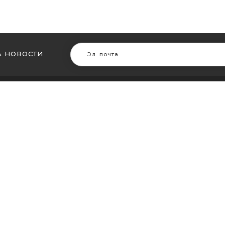
 НОВОСТИ
В ДРУГИХ ГОРОДАХ
МЫ В Д
ть кальян в Житомире
Купить ка
ть кальян в Сумах
Купить к
ть кальян Винница
Купить ка
ть кальян Днепр (Днепропетровск)
Купить ка
ть кальян Запорожье
Купить ка
ть кальян Кременчуг
Купить ка