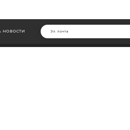
 НОВОСТИ
В ДРУГИХ ГОРОДАХ
МЫ В Д
ть кальян в Житомире
Купить ка
ть кальян в Сумах
Купить к
ть кальян Винница
Купить ка
ть кальян Днепр (Днепропетровск)
Купить ка
ть кальян Запорожье
Купить ка
ть кальян Кременчуг
Купить ка