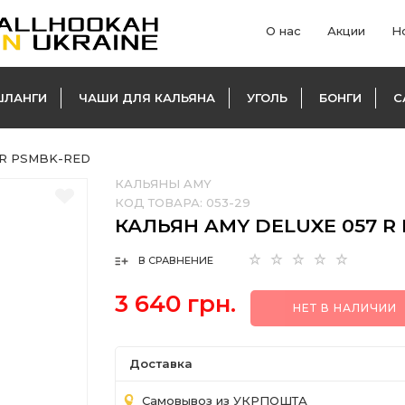
О нас
Акции
Н
ШЛАНГИ
ЧАШИ ДЛЯ КАЛЬЯНА
УГОЛЬ
БОНГИ
С
7 R PSMBK-RED
КАЛЬЯНЫ AMY
КОД ТОВАРА:
053-29
КАЛЬЯН AMY DELUXE 057 R
В СРАВНЕНИЕ
3 640 грн.
НЕТ В НАЛИЧИИ
Доставка
Самовывоз из УКРПОШТА