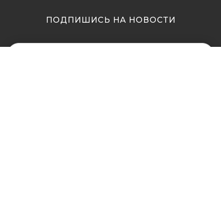
ПОДПИШИСЬ НА НОВОСТИ
МЫ В ДРУГИХ
МЫ В ДРУГИХ
ГОРОДАХ
ГОРОДАХ
Купить кальян в
Купить кальян Львов
Житомире
Купить кальян Одесса
Купить кальян в Сумах
Купить кальян Полтава
Купить кальян Винница
Купить кальян Ровно
Купить кальян Днепр
Купить кальян Харьков
(Днепропетровск)