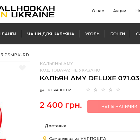
О нас
Акции
Н
ШЛАНГИ
ЧАШИ ДЛЯ КАЛЬЯНА
УГОЛЬ
БОНГИ
С
.03 PSMBK-RD
КАЛЬЯНЫ AMY
КОД ТОВАРА:
НЕ УКАЗАНО
КАЛЬЯН AMY DELUXE 071.0
В СРАВНЕНИЕ
2 400 грн.
НЕТ В НАЛИЧИИ
Доставка
Самовывоз из УКРПОШТА