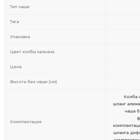
Тип чаши
Тяга
Упаковка
Цвет колбы кальяна
Цена
Высота без чаши (см)
Колба 
шланг алюм
чаша б
ф
Комплектация
комплектац
шланга дифф
комплектац