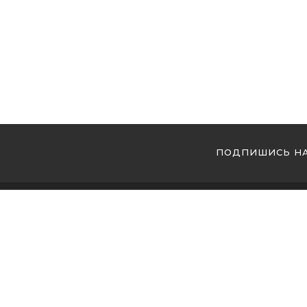
ПОДПИШИСЬ НА
МЫ 
Купи
Купи
Купи
Магазин кальянов №1 в Украине ! Мы накопили