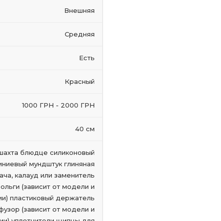
Внешняя
Средняя
Есть
Красный
1000 ГРН - 2000 ГРН
40 см
шахта блюдце силиконовый
иниевый мундштук глиняная
ача, калауд или заменитель
ольги (зависит от модели и
ии) пластиковый держатель
узор (зависит от модели и
ии) уплотнители щипцы для