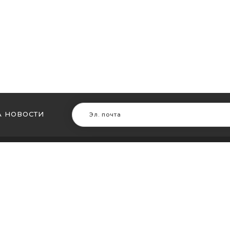
 НОВОСТИ
В ДРУГИХ ГОРОДАХ
МЫ В Д
ть кальян в Житомире
Купить ка
ть кальян в Сумах
Купить к
ть кальян Винница
Купить ка