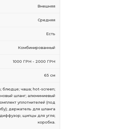
Внешняя
Средняя
Есть
Комбинированный
1000 ГРН - 2000 ГРН
65 см
; блюдце; чаша; hot-screen;
оновый шланг; алюминиевый
комплект уплотнителей (под
лбу); держатель для шланга
; диффузор; щипцы для угля;
коробка.