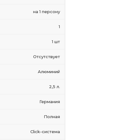
на 1 персону
1
1 шт
Отсутствует
Алюминий
2,5 л.
Германия
Полная
Click-система