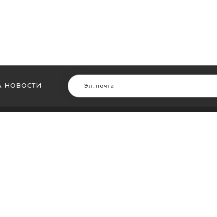
 НОВОСТИ
В ДРУГИХ ГОРОДАХ
МЫ В Д
ть кальян в Житомире
Купить ка
ть кальян в Сумах
Купить к
ть кальян Винница
Купить ка
ть кальян Днепр (Днепропетровск)
Купить ка