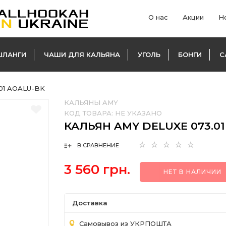
О нас
Акции
Н
ШЛАНГИ
ЧАШИ ДЛЯ КАЛЬЯНА
УГОЛЬ
БОНГИ
С
.01 AOALU-BK
КАЛЬЯНЫ AMY
КОД ТОВАРА:
НЕ УКАЗАНО
КАЛЬЯН AMY DELUXE 073.0
В СРАВНЕНИЕ
3 560 грн.
НЕТ В НАЛИЧИИ
Доставка
Самовывоз из УКРПОШТА