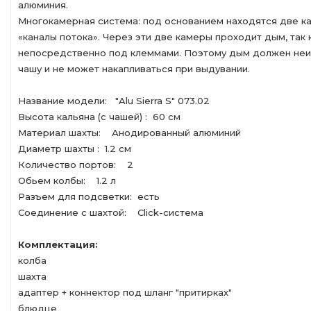
алюминия.
Многокамерная система: под основанием находятся две ка
«каналы потока». Через эти две камеры проходит дым, так 
непосредственно под клеммами. Поэтому дым должен неи
чашу и не может накапливаться при выдувании.
Название модели: "Alu Sierra S" 073.02
Высота кальяна (с чашей) : 60 см
Материал шахты: Анодированный алюминий
Диаметр шахты : 1.2 см
Количество портов: 2
Обьем колбы: 1.2 л
Разъем для подсветки: есть
Соединение с шахтой: Click-система
Комплектация:
колба
шахта
адаптер + коннектор под шланг "притирках"
блюдце