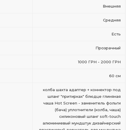
Внешняя
Средняя
Есть
Прозрачный
1000 ГРН - 2000 ГРН
60 см
колба шахта адаптер + коннектор под
шланг "притирках" блюдце глиняная
чаша Hot Screen - заменитель фольги
(бача) уплотнители (колба, чаша)
силиконовый шланг soft-touch
алюминиевый мундштук дизайнерский
пластиковый держатель для мундштука