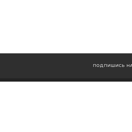
ПОДПИШИСЬ НА
МЫ 
Купи
Купи
Купи
Магазин кальянов №1 в Украине ! Мы накопили