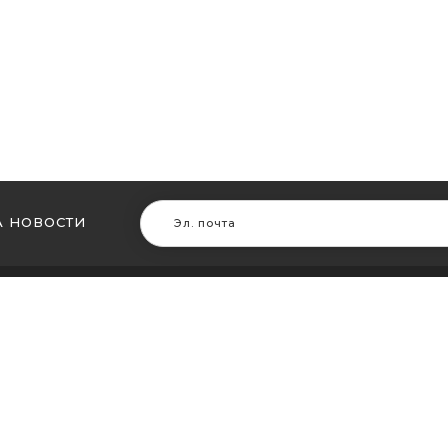
 НОВОСТИ
В ДРУГИХ ГОРОДАХ
МЫ В Д
ть кальян в Житомире
Купить ка
ть кальян в Сумах
Купить к
ть кальян Винница
Купить ка