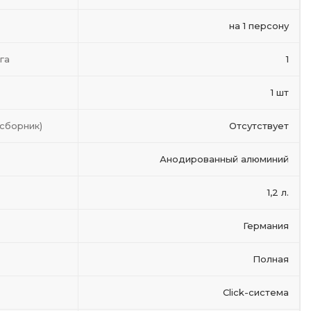
на 1 персону
га
1
1 шт
сборник)
Отсутствует
Анодированный алюминий
1,2 л.
Германия
Полная
Click-система