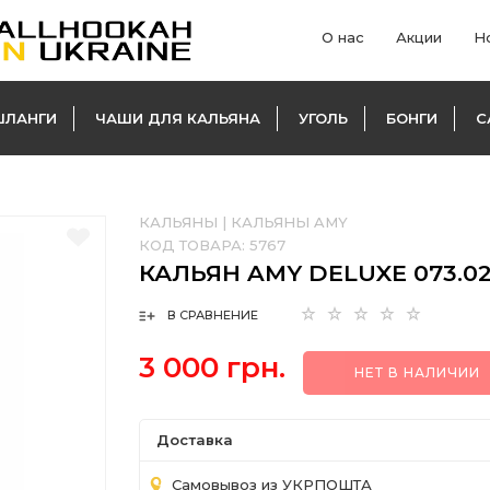
О нас
Акции
Н
ШЛАНГИ
ЧАШИ ДЛЯ КАЛЬЯНА
УГОЛЬ
БОНГИ
С
КАЛЬЯНЫ
|
КАЛЬЯНЫ AMY
КОД ТОВАРА:
5767
КАЛЬЯН AMY DELUXE 073.0
В СРАВНЕНИЕ
3 000 грн.
НЕТ В НАЛИЧИИ
Доставка
Самовывоз из УКРПОШТА