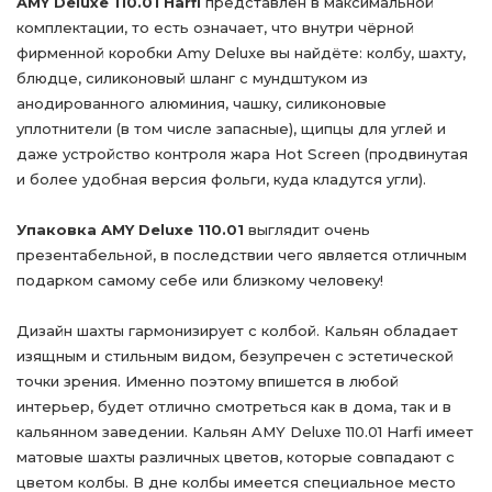
AMY Deluxe 110.01 Harfi
представлен в максимальной
комплектации, то есть означает, что внутри чёрной
фирменной коробки Amy Deluxe вы найдёте: колбу, шахту,
блюдце, силиконовый шланг с мундштуком из
анодированного алюминия, чашку, силиконовые
уплотнители (в том числе запасные), щипцы для углей и
даже устройство контроля жара Hot Screen (продвинутая
и более удобная версия фольги, куда кладутся угли).
Упаковка AMY Deluxe 110.01
выглядит очень
презентабельной, в последствии чего является отличным
подарком самому себе или близкому человеку!
Дизайн шахты гармонизирует с колбой. Кальян обладает
изящным и стильным видом, безупречен с эстетической
точки зрения. Именно поэтому впишется в любой
интерьер, будет отлично смотреться как в дома, так и в
кальянном заведении. Кальян AMY Deluxe 110.01 Harfi имеет
матовые шахты различных цветов, которые совпадают с
цветом колбы. В дне колбы имеется специальное место