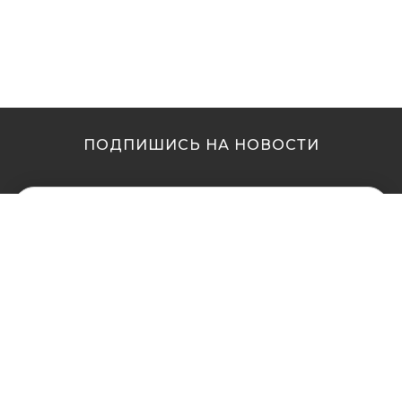
ПОДПИШИСЬ НА НОВОСТИ
МЫ В ДРУГИХ
МЫ В ДРУГИХ
ГОРОДАХ
ГОРОДАХ
Купить кальян в
Купить кальян Львов
Житомире
Купить кальян Одесса