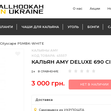
О нас
Акции
Н
ШЛАНГИ
ЧАШИ ДЛЯ КАЛЬЯНА
УГОЛЬ
БОНГИ
С
 Cityscape PSMBK-WHITE
КАЛЬЯНЫ AMY
КОД ТОВАРА:
45557
КАЛЬЯН AMY DELUXE 690 C
В СРАВНЕНИЕ
3 000 грн.
НЕТ В НАЛИЧИИ
Доставка
Самовывоз из УКРПОШТА