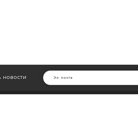
 НОВОСТИ
В ДРУГИХ ГОРОДАХ
МЫ В Д
ть кальян в Житомире
Купить ка
ть кальян в Сумах
Купить к