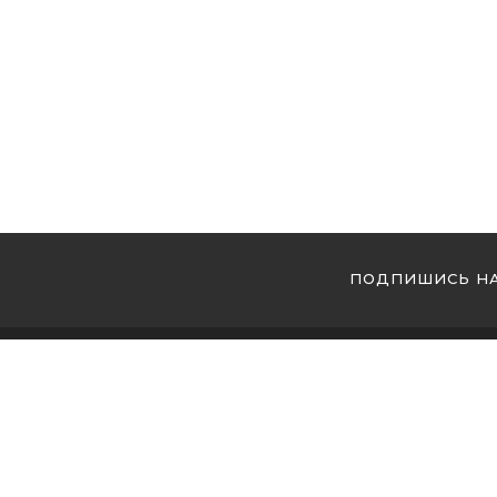
ПОДПИШИСЬ НА
МЫ 
Купи
Купи