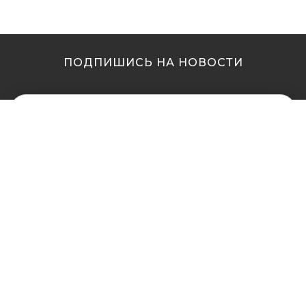
ПОДПИШИСЬ НА НОВОСТИ
МЫ В ДРУГИХ
МЫ В ДРУГИХ
ГОРОДАХ
ГОРОДАХ
Купить кальян в
Купить кальян Львов
Житомире
Купить кальян Одесса
Купить кальян в Сумах
Купить кальян Полтава
Купить кальян Винница
Купить кальян Ровно