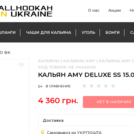
О нас
Акции
Н
ШЛАНГИ
ЧАШИ ДЛЯ КАЛЬЯНА
УГОЛЬ
БОНГИ
С
GO BK
КАЛЬЯНЫ
|
КАЛЬЯНЫ AMY
|
КАЛЬЯНЫ AMY D
КОД ТОВАРА:
НЕ УКАЗАНО
КАЛЬЯН AMY DELUXE SS 15.
В СРАВНЕНИЕ
4 360 грн.
НЕТ В НАЛИЧИИ
Доставка
Самовывоз из УКРПОШТА