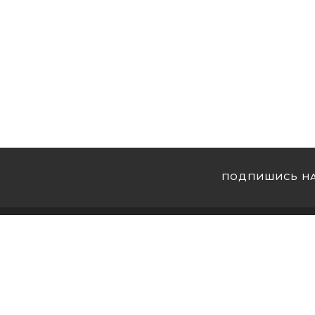
ПОДПИШИСЬ НА
МЫ 
Купи
Купи