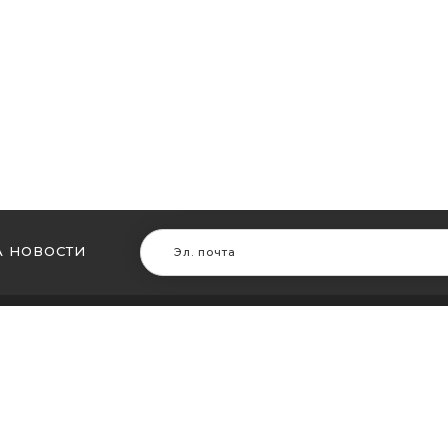
 НОВОСТИ
В ДРУГИХ ГОРОДАХ
МЫ В Д
ть кальян в Житомире
Купить ка
ть кальян в Сумах
Купить к