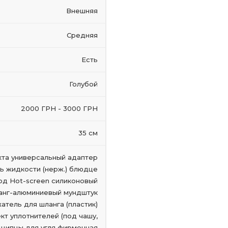
Внешняя
Средняя
Есть
Голубой
2000 ГРН - 3000 ГРН
35 см
хта универсальный адаптер
ь жидкости (нерж.) блюдце
од Hot-screen силиконовый
анг-алюминиевый мундштук
атель для шланга (пластик)
кт уплотнителей (под чашу,
 щипцы для угля фирменная