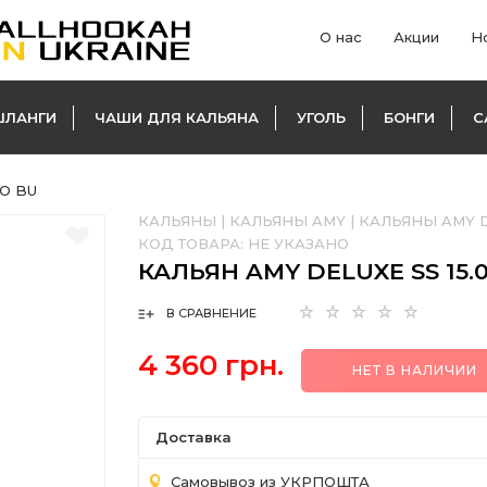
О нас
Акции
Н
ШЛАНГИ
ЧАШИ ДЛЯ КАЛЬЯНА
УГОЛЬ
БОНГИ
С
GO BU
КАЛЬЯНЫ
|
КАЛЬЯНЫ AMY
|
КАЛЬЯНЫ AMY D
КОД ТОВАРА:
НЕ УКАЗАНО
КАЛЬЯН AMY DELUXE SS 15.
В СРАВНЕНИЕ
4 360 грн.
НЕТ В НАЛИЧИИ
Доставка
Самовывоз из УКРПОШТА