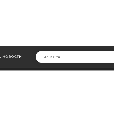
 НОВОСТИ
В ДРУГИХ ГОРОДАХ
МЫ В Д
ть кальян в Житомире
Купить ка
ть кальян в Сумах
Купить к
ть кальян Винница
Купить ка