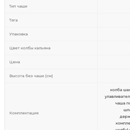
Тип чаши
Тяга
Упаковка
Цвет колбы кальяна
Цена
Высота без чаши (см)
колба ша
улавливател
чаша п
шл
Комплектация
держ
компле
колбу)