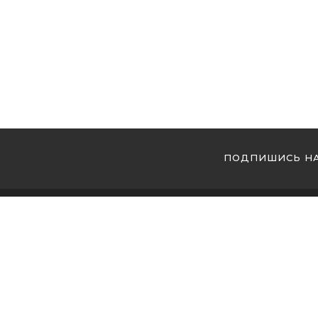
ПОДПИШИСЬ НА
МЫ 
Купи
Купи
Купи
Магазин кальянов №1 в Украине ! Мы накопили