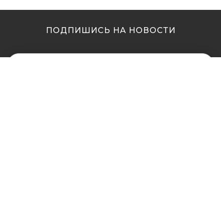
ПОДПИШИСЬ НА НОВОСТИ
МЫ В ДРУГИХ
МЫ В ДРУГИХ
ГОРОДАХ
ГОРОДАХ
Купить кальян в
Купить кальян Львов
Житомире
Купить кальян Одесса
Купить кальян в Сумах
Купить кальян Полтава
Купить кальян Винница
Купить кальян Ровно
Купить кальян Днепр