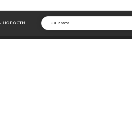
 НОВОСТИ
В ДРУГИХ ГОРОДАХ
МЫ В Д
ть кальян в Житомире
Купить ка
ть кальян в Сумах
Купить к
ть кальян Винница
Купить ка
ть кальян Днепр (Днепропетровск)
Купить ка
ть кальян Запорожье
Купить ка
ть кальян Кременчуг
Купить ка
ть кальян Кривой Рог
Купить ка