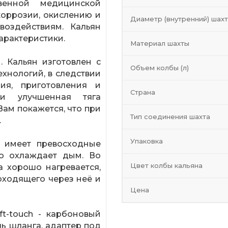
венной медицинской
коррозии, окислению и
Диаметр (внутренний) шах
воздействиям. Кальян
арактеристики.
Материал шахты
. Кальян изготовлен с
Объем колбы (л)
хнологий, в следствии
ия, приготовления и
Страна
 и улучшенная тяга
Вам покажется, что при
Тип соединения шахта
.
Упаковка
 имеет превосходные
но охлаждает дым. Во
Цвет колбы кальяна
а хорошо нагревается,
роходящего через неё и
Цена
ft-touch - карбоновый
ь шланга, адаптер под