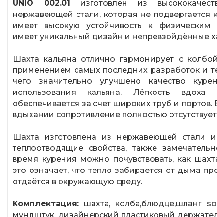
UNIO 002.01
изготовлен из высококачест
нержавеющей стали, которая не подвергается 
имеет высокую устойчивость к физическим 
имеет уникальный дизайн и непревзойдённые х
Шахта кальяна отлично гармонирует с колбой
применением самых последних разработок и те
чего значительно улучшено качество курен
использования кальяна. Лёгкость вдоха
обеспечивается за счет широких труб и портов. 
вдыхании сопротивление полностью отсутствует
Шахта изготовлена из нержавеющей стали и
теплоотводящие свойства, также замечатель
время курения можно почувствовать, как шахт
это означает, что тепло забирается от дыма п
отдаётся в окружающую среду.
Комплектация:
шахта, колба,блюдце,шланг so
мундштук, дизайнерский пластиковый держател