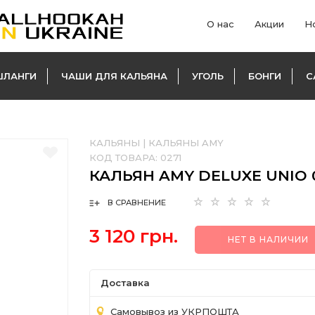
О нас
Акции
Н
ШЛАНГИ
ЧАШИ ДЛЯ КАЛЬЯНА
УГОЛЬ
БОНГИ
С
КАЛЬЯНЫ
|
КАЛЬЯНЫ AMY
КОД ТОВАРА:
0271
КАЛЬЯН AMY DELUXE UNIO 0
В СРАВНЕНИЕ
3 120 грн.
НЕТ В НАЛИЧИИ
Доставка
Самовывоз из УКРПОШТА