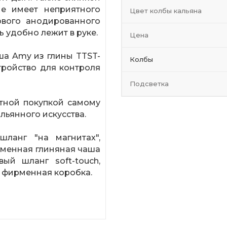
не имеет неприятного
Цвет колбы кальяна
ового анодированного
ь удобно лежит в руке.
Цена
ша Amy из глины TTST-
Колбы
стройство для контроля
Подсветка
ятной покупкой самому
льянного искусства.
ланг "на магнитах",
рменная глиняная чаша
вый шланг soft-touch,
 фирменная коробка.