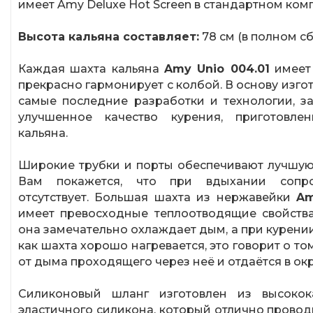
имеет Amy Deluxe Hot Screen в стандартном комп
Высота кальяна составляет:
78 см (в полном сб
Каждая шахта кальяна
Amy Unio 004.01
имеет
прекрасно гармонирует с колбой. В основу изго
самые последние разработки и технологии, за
улучшенное качество курения, приготовле
кальяна.
Широкие трубки и порты обеспечивают лучшую т
Вам покажется, что при вдыхании сопро
отсутствует. Большая шахта из нержавейки
Am
имеет превосходные теплоотводящие свойства,
она замечательно охлаждает дым, а при курени
как шахта хорошо нагревается, это говорит о то
от дыма проходящего через неё и отдаётся в о
Силиконовый шланг изготовлен из высокока
эластичного силикона, который отлично провод