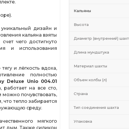
лекте.
Кальяны
оре).
Высота
 уникальный дизайн и
товления кальяна взяты
Диаметр (внутренний) шах
 счет чего достигнуто
ния и использования
Длина мундштука
Материал шахты
ягу и лёгкость вдоха,
тивление полностью
Объем колбы (л)
y Deluxe Unio 004.01
 работает на все сто,
Страна
и можно почувствовать,
м, что тепло забирается
кружающую среду.
Тип соединения шахта
чественного мягкого
Упаковка
ит дым. Также силикон