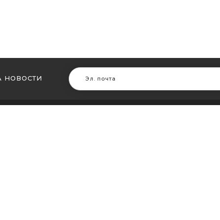
 НОВОСТИ
В ДРУГИХ ГОРОДАХ
МЫ В Д
ть кальян в Житомире
Купить ка
ть кальян в Сумах
Купить к
ть кальян Винница
Купить ка
ть кальян Днепр (Днепропетровск)
Купить ка
ть кальян Запорожье
Купить ка