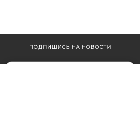
ПОДПИШИСЬ НА НОВОСТИ
МЫ В ДРУГИХ
МЫ В ДРУГИХ
ГОРОДАХ
ГОРОДАХ
Купить кальян в
Купить кальян Львов
Житомире
Купить кальян Одесса