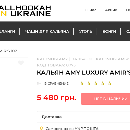
О нас
Акции
Н
ШЛАНГИ
ЧАШИ ДЛЯ КАЛЬЯНА
УГОЛЬ
БОНГИ
С
IR'S 102
КАЛЬЯНЫ AMY
|
КАЛЬЯНЫ
|
КАЛЬЯНЫ AMIR
КОД ТОВАРА:
0775
КАЛЬЯН AMY LUXURY AMIR'S
В СРАВНЕНИЕ
5 480 грн.
НЕТ В НАЛИЧИИ
Доставка
Самовывоз из УКРПОШТА