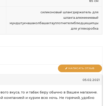
85 см
силиконовый шлангдержатель для
шланга.алюминиевый
мундштукчашаколбашахтауплотнителиблюдцещипцы
для углякоробка
НАПИСАТЬ ОТЗЫВ
05.02.2021
ёвого вкуса, то и табак беру обычно в Вашем магазине.
ой компанией и курим всю ночь. Не горячий, удобно