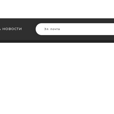
 НОВОСТИ
В ДРУГИХ ГОРОДАХ
МЫ В Д
ть кальян в Житомире
Купить ка
ть кальян в Сумах
Купить к
ть кальян Винница
Купить ка
ть кальян Днепр (Днепропетровск)
Купить ка
ть кальян Запорожье
Купить ка
ть кальян Кременчуг
Купить ка