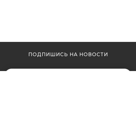
ПОДПИШИСЬ НА НОВОСТИ
МЫ В ДРУГИХ
МЫ В ДРУГИХ
ГОРОДАХ
ГОРОДАХ
Купить кальян в
Купить кальян Львов