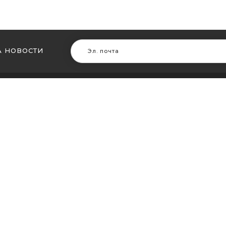
 НОВОСТИ
В ДРУГИХ ГОРОДАХ
МЫ В Д
ть кальян в Житомире
Купить ка
ть кальян в Сумах
Купить к
ть кальян Винница
Купить ка
ть кальян Днепр (Днепропетровск)
Купить ка
ть кальян Запорожье
Купить ка
ть кальян Кременчуг
Купить ка
ть кальян Кривой Рог
Купить ка