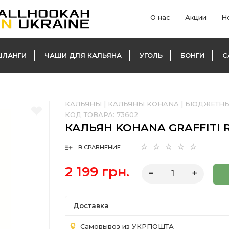
О нас
Акции
Н
ШЛАНГИ
ЧАШИ ДЛЯ КАЛЬЯНА
УГОЛЬ
БОНГИ
С
КАЛЬЯНЫ
|
КАЛЬЯНЫ KOHANA
|
БЮДЖЕТНЫ
КОД ТОВАРА:
73602
КАЛЬЯН KOHANA GRAFFITI 
В СРАВНЕНИЕ
2 199 грн.
Доставка
Самовывоз из УКРПОШТА