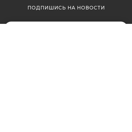
ПОДПИШИСЬ НА НОВОСТИ
МЫ В ДРУГИХ
МЫ В ДРУГИХ
ГОРОДАХ
ГОРОДАХ
Купить кальян в
Купить кальян Львов
Житомире
Купить кальян Одесса
Купить кальян в Сумах
Купить кальян Полтава
Купить кальян Винница
Купить кальян Ровно
Купить кальян Днепр
Купить кальян Харьков
(Днепропетровск)