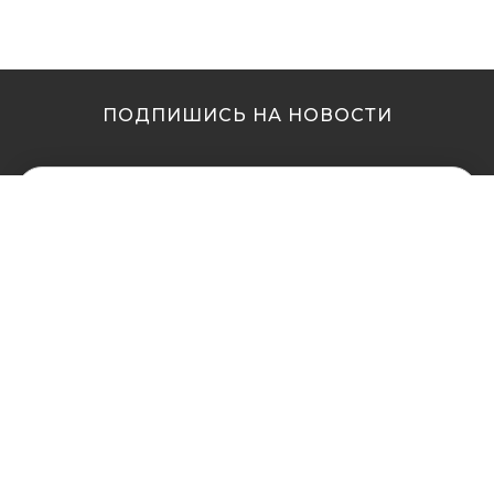
ПОДПИШИСЬ НА НОВОСТИ
МЫ В ДРУГИХ
МЫ В ДРУГИХ
ГОРОДАХ
ГОРОДАХ
Купить кальян в
Купить кальян Львов
Житомире
Купить кальян Одесса
Купить кальян в Сумах
Купить кальян Полтава
Купить кальян Винница