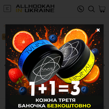
Главная
Аксессуары
Мундштук KOHANA ровный Black
×
Цена для заведений: 270 грн.
АКСЕССУАРЫ
|
ПЕРСОНАЛЬНЫЙ
Код товара:
243313