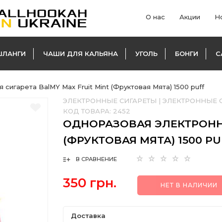
О нас
Акции
Н
ШЛАНГИ
ЧАШИ ДЛЯ КАЛЬЯНА
УГОЛЬ
БОНГИ
С
сигарета BalMY Max Fruit Mint (Фруктовая Мята) 1500 puff
ЭЛЕКТРОННЫЕ СИГАРЕТЫ
|
ЭЛЕКТРОННЫЕ 
КОД ТОВАРА:
2452
ОДНОРАЗОВАЯ ЭЛЕКТРОННА
(ФРУКТОВАЯ МЯТА) 1500 PU
В СРАВНЕНИЕ
350 грн.
НЕТ В НАЛИЧИИ
Доставка