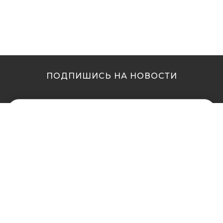
ПОДПИШИСЬ НА НОВОСТИ
МЫ В ДРУГИХ
МЫ В ДРУГИХ
ГОРОДАХ
ГОРОДАХ
Купить кальян в
Купить кальян Львов
Житомире
Купить кальян Одесса