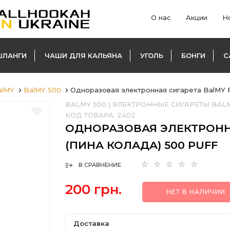
О нас
Акции
Н
ШЛАНГИ
ЧАШИ ДЛЯ КАЛЬЯНА
УГОЛЬ
БОНГИ
С
alMY
BalMY 500
Одноразовая электронная сигарета BalMY P
BALMY 500
|
ЭЛЕКТРОННЫЕ СИГАРЕТЫ BAL
КОД ТОВАРА:
2402
ОДНОРАЗОВАЯ ЭЛЕКТРОННА
(ПИНА КОЛАДА) 500 PUFF
В СРАВНЕНИЕ
200 грн.
НЕТ В НАЛИЧИИ
Доставка