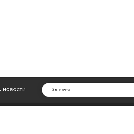
 НОВОСТИ
В ДРУГИХ ГОРОДАХ
МЫ В Д
ть кальян в Житомире
Купить ка