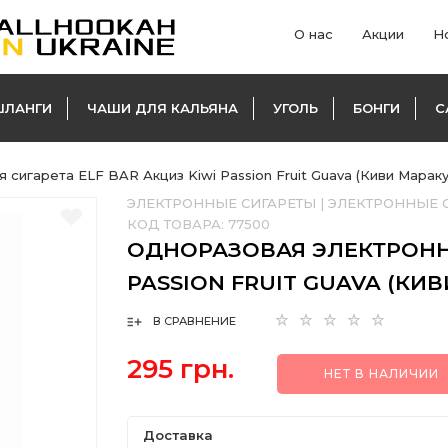
О нас
Акции
Н
ШЛАНГИ
ЧАШИ ДЛЯ КАЛЬЯНА
УГОЛЬ
БОНГИ
С
сигарета ELF BAR Акциз Kiwi Passion Fruit Guava (Киви Маракуй
ЭЛЕКТРОННЫЕ СИГАРЕТЫ
|
ЭЛЕКТРОННЫЕ С
КОД ТОВАРА:
77500
ОДНОРАЗОВАЯ ЭЛЕКТРОННА
PASSION FRUIT GUAVA (КИВ
В СРАВНЕНИЕ
295 грн.
НЕТ В НАЛИЧИИ
Доставка