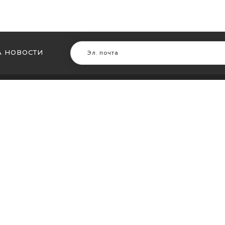
 НОВОСТИ
В ДРУГИХ ГОРОДАХ
МЫ В Д
ть кальян в Житомире
Купить ка
ть кальян в Сумах
Купить к
ть кальян Винница
Купить ка
ть кальян Днепр (Днепропетровск)
Купить ка
ть кальян Запорожье
Купить ка
ть кальян Кременчуг
Купить ка