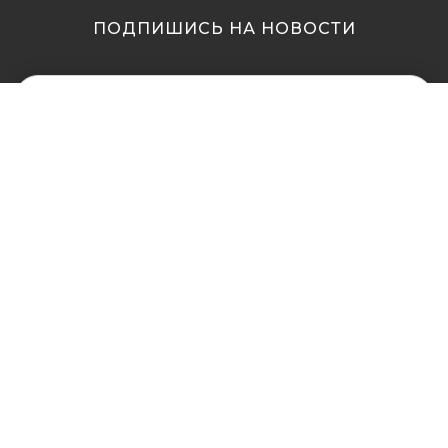
ПОДПИШИСЬ НА НОВОСТИ
МЫ В ДРУГИХ
МЫ В ДРУГИХ
ГОРОДАХ
ГОРОДАХ
Купить кальян в
Купить кальян Львов
Житомире
Купить кальян Одесса
Купить кальян в Сумах
Купить кальян Полтава
Купить кальян Винница
Купить кальян Ровно
Купить кальян Днепр
Купить кальян Харьков
(Днепропетровск)