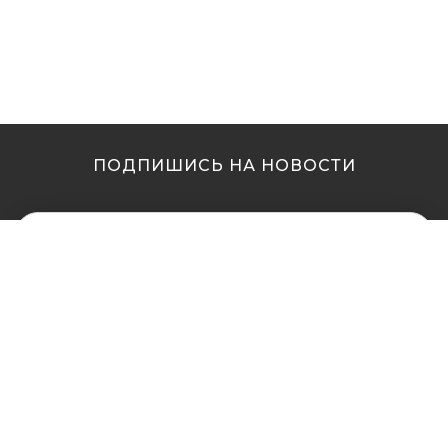
ПОДПИШИСЬ НА НОВОСТИ
МЫ В ДРУГИХ
МЫ В ДРУГИХ
ГОРОДАХ
ГОРОДАХ
Купить кальян в
Купить кальян Львов
Житомире